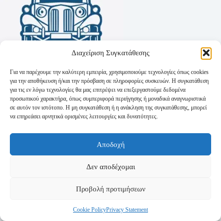
Διαχείριση Συγκατάθεσης
Για να παρέχουμε την καλύτερη εμπειρία, χρησιμοποιούμε τεχνολογίες όπως cookies
για την αποθήκευση ή/και την πρόσβαση σε πληροφορίες συσκευών. Η συγκατάθεση
για τις εν λόγω τεχνολογίες θα μας επιτρέψει να επεξεργαστούμε δεδομένα
προσωπικού χαρακτήρα, όπως συμπεριφορά περιήγησης ή μοναδικά αναγνωριστικά
σε αυτόν τον ιστότοπο. Η μη συγκατάθεση ή η ανάκληση της συγκατάθεσης, μπορεί
να επηρεάσει αρνητικά ορισμένες λειτουργίες και δυνατότητες.
Όροι Χρήσης
Αποδοχή
Πολιτική Απορρήτου
Τρόποι Αποστολής
Τρόποι Πληρωμής
Δεν αποδέχομαι
Προβολή προτιμήσεων
Cookie Policy
Privacy Statement
Copyright © 2026 - Powered by
P-Swebsolutions.gr