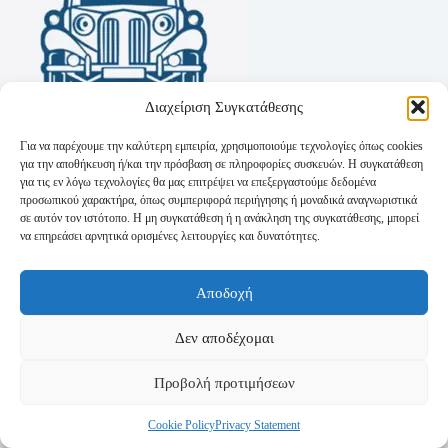
Διαχείριση Συγκατάθεσης
Για να παρέχουμε την καλύτερη εμπειρία, χρησιμοποιούμε τεχνολογίες όπως cookies
για την αποθήκευση ή/και την πρόσβαση σε πληροφορίες συσκευών. Η συγκατάθεση
για τις εν λόγω τεχνολογίες θα μας επιτρέψει να επεξεργαστούμε δεδομένα
προσωπικού χαρακτήρα, όπως συμπεριφορά περιήγησης ή μοναδικά αναγνωριστικά
σε αυτόν τον ιστότοπο. Η μη συγκατάθεση ή η ανάκληση της συγκατάθεσης, μπορεί
να επηρεάσει αρνητικά ορισμένες λειτουργίες και δυνατότητες.
Όροι Χρήσης
Αποδοχή
Πολιτική Απορρήτου
Τρόποι Αποστολής
Τρόποι Πληρωμής
Δεν αποδέχομαι
Προβολή προτιμήσεων
Cookie Policy
Privacy Statement
Copyright © 2026 - Powered by
P-Swebsolutions.gr