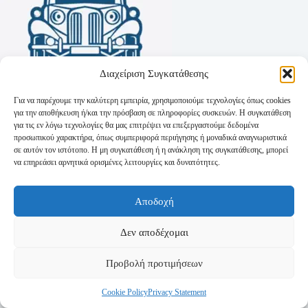
Διαχείριση Συγκατάθεσης
Για να παρέχουμε την καλύτερη εμπειρία, χρησιμοποιούμε τεχνολογίες όπως cookies
για την αποθήκευση ή/και την πρόσβαση σε πληροφορίες συσκευών. Η συγκατάθεση
για τις εν λόγω τεχνολογίες θα μας επιτρέψει να επεξεργαστούμε δεδομένα
προσωπικού χαρακτήρα, όπως συμπεριφορά περιήγησης ή μοναδικά αναγνωριστικά
σε αυτόν τον ιστότοπο. Η μη συγκατάθεση ή η ανάκληση της συγκατάθεσης, μπορεί
να επηρεάσει αρνητικά ορισμένες λειτουργίες και δυνατότητες.
Όροι Χρήσης
Αποδοχή
Πολιτική Απορρήτου
Τρόποι Αποστολής
Τρόποι Πληρωμής
Δεν αποδέχομαι
Προβολή προτιμήσεων
Cookie Policy
Privacy Statement
Copyright © 2026 - Powered by
P-Swebsolutions.gr