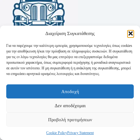
Διαχείριση Συγκατάθεσης
Για να παρέχουμε την καλύτερη εμπειρία, χρησιμοποιούμε τεχνολογίες όπως cookies
για την αποθήκευση ή/και την πρόσβαση σε πληροφορίες συσκευών. Η συγκατάθεση
για τις εν λόγω τεχνολογίες θα μας επιτρέψει να επεξεργαστούμε δεδομένα
προσωπικού χαρακτήρα, όπως συμπεριφορά περιήγησης ή μοναδικά αναγνωριστικά
σε αυτόν τον ιστότοπο. Η μη συγκατάθεση ή η ανάκληση της συγκατάθεσης, μπορεί
να επηρεάσει αρνητικά ορισμένες λειτουργίες και δυνατότητες.
Όροι Χρήσης
Αποδοχή
Πολιτική Απορρήτου
Τρόποι Αποστολής
Τρόποι Πληρωμής
Δεν αποδέχομαι
Προβολή προτιμήσεων
Cookie Policy
Privacy Statement
Copyright © 2026 - Powered by
P-Swebsolutions.gr