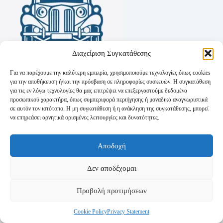
Διαχείριση Συγκατάθεσης
Για να παρέχουμε την καλύτερη εμπειρία, χρησιμοποιούμε τεχνολογίες όπως cookies
για την αποθήκευση ή/και την πρόσβαση σε πληροφορίες συσκευών. Η συγκατάθεση
για τις εν λόγω τεχνολογίες θα μας επιτρέψει να επεξεργαστούμε δεδομένα
προσωπικού χαρακτήρα, όπως συμπεριφορά περιήγησης ή μοναδικά αναγνωριστικά
σε αυτόν τον ιστότοπο. Η μη συγκατάθεση ή η ανάκληση της συγκατάθεσης, μπορεί
να επηρεάσει αρνητικά ορισμένες λειτουργίες και δυνατότητες.
Όροι Χρήσης
Αποδοχή
Πολιτική Απορρήτου
Τρόποι Αποστολής
Τρόποι Πληρωμής
Δεν αποδέχομαι
Προβολή προτιμήσεων
Cookie Policy
Privacy Statement
Copyright © 2026 - Powered by
P-Swebsolutions.gr