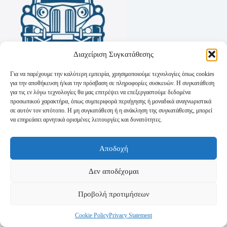
Διαχείριση Συγκατάθεσης
Για να παρέχουμε την καλύτερη εμπειρία, χρησιμοποιούμε τεχνολογίες όπως cookies
για την αποθήκευση ή/και την πρόσβαση σε πληροφορίες συσκευών. Η συγκατάθεση
για τις εν λόγω τεχνολογίες θα μας επιτρέψει να επεξεργαστούμε δεδομένα
προσωπικού χαρακτήρα, όπως συμπεριφορά περιήγησης ή μοναδικά αναγνωριστικά
σε αυτόν τον ιστότοπο. Η μη συγκατάθεση ή η ανάκληση της συγκατάθεσης, μπορεί
να επηρεάσει αρνητικά ορισμένες λειτουργίες και δυνατότητες.
Όροι Χρήσης
Αποδοχή
Πολιτική Απορρήτου
Τρόποι Αποστολής
Τρόποι Πληρωμής
Δεν αποδέχομαι
Προβολή προτιμήσεων
Cookie Policy
Privacy Statement
Copyright © 2026 - Powered by
P-Swebsolutions.gr