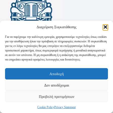
Διαχείριση Συγκατάθεσης
Για να παρέχουμε την καλύτερη εμπειρία, χρησιμοποιούμε τεχνολογίες όπως cookies
για την αποθήκευση ή/και την πρόσβαση σε πληροφορίες συσκευών. Η συγκατάθεση
για τις εν λόγω τεχνολογίες θα μας επιτρέψει να επεξεργαστούμε δεδομένα
προσωπικού χαρακτήρα, όπως συμπεριφορά περιήγησης ή μοναδικά αναγνωριστικά
σε αυτόν τον ιστότοπο. Η μη συγκατάθεση ή η ανάκληση της συγκατάθεσης, μπορεί
να επηρεάσει αρνητικά ορισμένες λειτουργίες και δυνατότητες.
Όροι Χρήσης
Αποδοχή
Πολιτική Απορρήτου
Τρόποι Αποστολής
Τρόποι Πληρωμής
Δεν αποδέχομαι
Προβολή προτιμήσεων
Cookie Policy
Privacy Statement
Copyright © 2026 - Powered by
P-Swebsolutions.gr