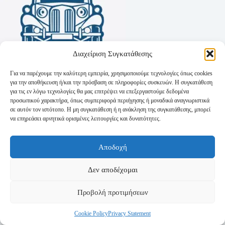
Διαχείριση Συγκατάθεσης
Για να παρέχουμε την καλύτερη εμπειρία, χρησιμοποιούμε τεχνολογίες όπως cookies
για την αποθήκευση ή/και την πρόσβαση σε πληροφορίες συσκευών. Η συγκατάθεση
για τις εν λόγω τεχνολογίες θα μας επιτρέψει να επεξεργαστούμε δεδομένα
προσωπικού χαρακτήρα, όπως συμπεριφορά περιήγησης ή μοναδικά αναγνωριστικά
σε αυτόν τον ιστότοπο. Η μη συγκατάθεση ή η ανάκληση της συγκατάθεσης, μπορεί
να επηρεάσει αρνητικά ορισμένες λειτουργίες και δυνατότητες.
Όροι Χρήσης
Αποδοχή
Πολιτική Απορρήτου
Τρόποι Αποστολής
Τρόποι Πληρωμής
Δεν αποδέχομαι
Προβολή προτιμήσεων
Cookie Policy
Privacy Statement
Copyright © 2026 - Powered by
P-Swebsolutions.gr