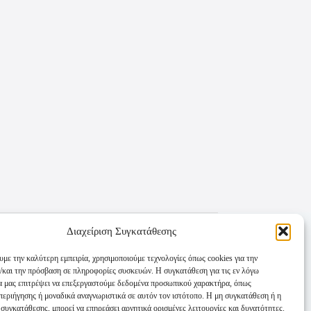
Διαχείριση Συγκατάθεσης
υμε την καλύτερη εμπειρία, χρησιμοποιούμε τεχνολογίες όπως cookies για την
/και την πρόσβαση σε πληροφορίες συσκευών. Η συγκατάθεση για τις εν λόγω
θα μας επιτρέψει να επεξεργαστούμε δεδομένα προσωπικού χαρακτήρα, όπως
εριήγησης ή μοναδικά αναγνωριστικά σε αυτόν τον ιστότοπο. Η μη συγκατάθεση ή η
συγκατάθεσης, μπορεί να επηρεάσει αρνητικά ορισμένες λειτουργίες και δυνατότητες.