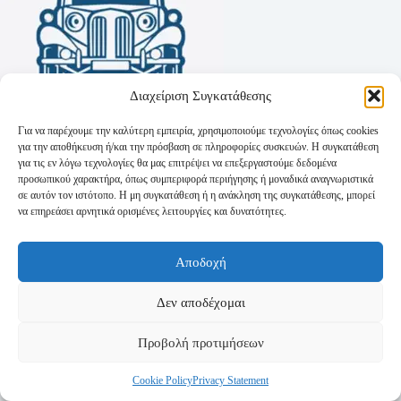
Διαχείριση Συγκατάθεσης
Για να παρέχουμε την καλύτερη εμπειρία, χρησιμοποιούμε τεχνολογίες όπως cookies
για την αποθήκευση ή/και την πρόσβαση σε πληροφορίες συσκευών. Η συγκατάθεση
για τις εν λόγω τεχνολογίες θα μας επιτρέψει να επεξεργαστούμε δεδομένα
προσωπικού χαρακτήρα, όπως συμπεριφορά περιήγησης ή μοναδικά αναγνωριστικά
σε αυτόν τον ιστότοπο. Η μη συγκατάθεση ή η ανάκληση της συγκατάθεσης, μπορεί
να επηρεάσει αρνητικά ορισμένες λειτουργίες και δυνατότητες.
Όροι Χρήσης
Αποδοχή
Πολιτική Απορρήτου
Τρόποι Αποστολής
Τρόποι Πληρωμής
Δεν αποδέχομαι
Προβολή προτιμήσεων
Cookie Policy
Privacy Statement
Copyright © 2026 - Powered by
P-Swebsolutions.gr