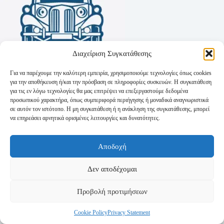
Διαχείριση Συγκατάθεσης
Για να παρέχουμε την καλύτερη εμπειρία, χρησιμοποιούμε τεχνολογίες όπως cookies
για την αποθήκευση ή/και την πρόσβαση σε πληροφορίες συσκευών. Η συγκατάθεση
για τις εν λόγω τεχνολογίες θα μας επιτρέψει να επεξεργαστούμε δεδομένα
προσωπικού χαρακτήρα, όπως συμπεριφορά περιήγησης ή μοναδικά αναγνωριστικά
σε αυτόν τον ιστότοπο. Η μη συγκατάθεση ή η ανάκληση της συγκατάθεσης, μπορεί
να επηρεάσει αρνητικά ορισμένες λειτουργίες και δυνατότητες.
Όροι Χρήσης
Αποδοχή
Πολιτική Απορρήτου
Τρόποι Αποστολής
Τρόποι Πληρωμής
Δεν αποδέχομαι
Προβολή προτιμήσεων
Cookie Policy
Privacy Statement
Copyright © 2026 - Powered by
P-Swebsolutions.gr