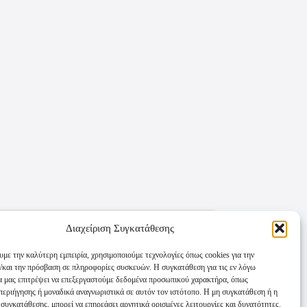
Διαχείριση Συγκατάθεσης
υμε την καλύτερη εμπειρία, χρησιμοποιούμε τεχνολογίες όπως cookies για την
/και την πρόσβαση σε πληροφορίες συσκευών. Η συγκατάθεση για τις εν λόγω
θα μας επιτρέψει να επεξεργαστούμε δεδομένα προσωπικού χαρακτήρα, όπως
εριήγησης ή μοναδικά αναγνωριστικά σε αυτόν τον ιστότοπο. Η μη συγκατάθεση ή η
συγκατάθεσης, μπορεί να επηρεάσει αρνητικά ορισμένες λειτουργίες και δυνατότητες.