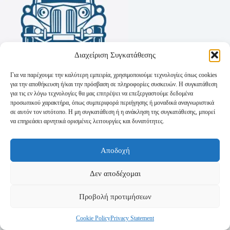
Διαχείριση Συγκατάθεσης
Για να παρέχουμε την καλύτερη εμπειρία, χρησιμοποιούμε τεχνολογίες όπως cookies
για την αποθήκευση ή/και την πρόσβαση σε πληροφορίες συσκευών. Η συγκατάθεση
για τις εν λόγω τεχνολογίες θα μας επιτρέψει να επεξεργαστούμε δεδομένα
προσωπικού χαρακτήρα, όπως συμπεριφορά περιήγησης ή μοναδικά αναγνωριστικά
σε αυτόν τον ιστότοπο. Η μη συγκατάθεση ή η ανάκληση της συγκατάθεσης, μπορεί
να επηρεάσει αρνητικά ορισμένες λειτουργίες και δυνατότητες.
Όροι Χρήσης
Αποδοχή
Πολιτική Απορρήτου
Τρόποι Αποστολής
Τρόποι Πληρωμής
Δεν αποδέχομαι
Προβολή προτιμήσεων
Cookie Policy
Privacy Statement
Copyright © 2026 - Powered by
P-Swebsolutions.gr