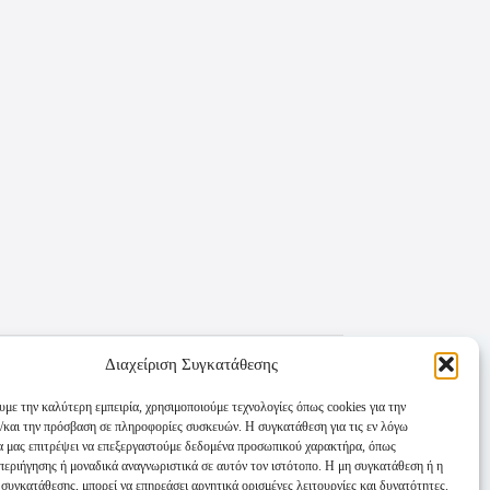
Διαχείριση Συγκατάθεσης
υμε την καλύτερη εμπειρία, χρησιμοποιούμε τεχνολογίες όπως cookies για την
/και την πρόσβαση σε πληροφορίες συσκευών. Η συγκατάθεση για τις εν λόγω
θα μας επιτρέψει να επεξεργαστούμε δεδομένα προσωπικού χαρακτήρα, όπως
εριήγησης ή μοναδικά αναγνωριστικά σε αυτόν τον ιστότοπο. Η μη συγκατάθεση ή η
συγκατάθεσης, μπορεί να επηρεάσει αρνητικά ορισμένες λειτουργίες και δυνατότητες.