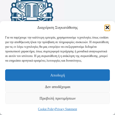
Διαχείριση Συγκατάθεσης
Για να παρέχουμε την καλύτερη εμπειρία, χρησιμοποιούμε τεχνολογίες όπως cookies
για την αποθήκευση ή/και την πρόσβαση σε πληροφορίες συσκευών. Η συγκατάθεση
για τις εν λόγω τεχνολογίες θα μας επιτρέψει να επεξεργαστούμε δεδομένα
προσωπικού χαρακτήρα, όπως συμπεριφορά περιήγησης ή μοναδικά αναγνωριστικά
σε αυτόν τον ιστότοπο. Η μη συγκατάθεση ή η ανάκληση της συγκατάθεσης, μπορεί
να επηρεάσει αρνητικά ορισμένες λειτουργίες και δυνατότητες.
Όροι Χρήσης
Αποδοχή
Πολιτική Απορρήτου
Τρόποι Αποστολής
Τρόποι Πληρωμής
Δεν αποδέχομαι
Προβολή προτιμήσεων
Cookie Policy
Privacy Statement
Copyright © 2026 - Powered by
P-Swebsolutions.gr