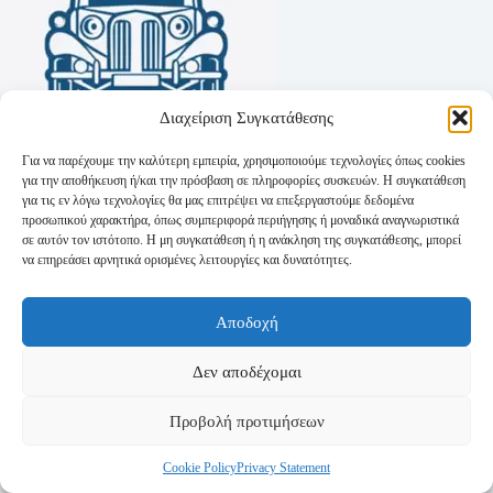
Διαχείριση Συγκατάθεσης
Για να παρέχουμε την καλύτερη εμπειρία, χρησιμοποιούμε τεχνολογίες όπως cookies
για την αποθήκευση ή/και την πρόσβαση σε πληροφορίες συσκευών. Η συγκατάθεση
για τις εν λόγω τεχνολογίες θα μας επιτρέψει να επεξεργαστούμε δεδομένα
προσωπικού χαρακτήρα, όπως συμπεριφορά περιήγησης ή μοναδικά αναγνωριστικά
σε αυτόν τον ιστότοπο. Η μη συγκατάθεση ή η ανάκληση της συγκατάθεσης, μπορεί
να επηρεάσει αρνητικά ορισμένες λειτουργίες και δυνατότητες.
Όροι Χρήσης
Αποδοχή
Πολιτική Απορρήτου
Τρόποι Αποστολής
Τρόποι Πληρωμής
Δεν αποδέχομαι
Προβολή προτιμήσεων
Cookie Policy
Privacy Statement
Copyright © 2026 - Powered by
P-Swebsolutions.gr