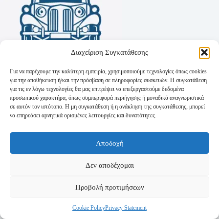
Διαχείριση Συγκατάθεσης
Για να παρέχουμε την καλύτερη εμπειρία, χρησιμοποιούμε τεχνολογίες όπως cookies
για την αποθήκευση ή/και την πρόσβαση σε πληροφορίες συσκευών. Η συγκατάθεση
για τις εν λόγω τεχνολογίες θα μας επιτρέψει να επεξεργαστούμε δεδομένα
προσωπικού χαρακτήρα, όπως συμπεριφορά περιήγησης ή μοναδικά αναγνωριστικά
σε αυτόν τον ιστότοπο. Η μη συγκατάθεση ή η ανάκληση της συγκατάθεσης, μπορεί
να επηρεάσει αρνητικά ορισμένες λειτουργίες και δυνατότητες.
Όροι Χρήσης
Αποδοχή
Πολιτική Απορρήτου
Τρόποι Αποστολής
Τρόποι Πληρωμής
Δεν αποδέχομαι
Προβολή προτιμήσεων
Cookie Policy
Privacy Statement
Copyright © 2026 - Powered by
P-Swebsolutions.gr