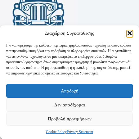
Διαχείριση Συγκατάθεσης
Για να παρέχουμε την καλύτερη εμπειρία, χρησιμοποιούμε τεχνολογίες όπως cookies
για την αποθήκευση ή/και την πρόσβαση σε πληροφορίες συσκευών. Η συγκατάθεση
για τις εν λόγω τεχνολογίες θα μας επιτρέψει να επεξεργαστούμε δεδομένα
προσωπικού χαρακτήρα, όπως συμπεριφορά περιήγησης ή μοναδικά αναγνωριστικά
σε αυτόν τον ιστότοπο. Η μη συγκατάθεση ή η ανάκληση της συγκατάθεσης, μπορεί
να επηρεάσει αρνητικά ορισμένες λειτουργίες και δυνατότητες.
Όροι Χρήσης
Αποδοχή
Πολιτική Απορρήτου
Τρόποι Αποστολής
Τρόποι Πληρωμής
Δεν αποδέχομαι
Προβολή προτιμήσεων
Cookie Policy
Privacy Statement
Copyright © 2026 - Powered by
P-Swebsolutions.gr