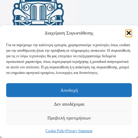
Διαχείριση Συγκατάθεσης
Για να παρέχουμε την καλύτερη εμπειρία, χρησιμοποιούμε τεχνολογίες όπως cookies
για την αποθήκευση ή/και την πρόσβαση σε πληροφορίες συσκευών. Η συγκατάθεση
για τις εν λόγω τεχνολογίες θα μας επιτρέψει να επεξεργαστούμε δεδομένα
προσωπικού χαρακτήρα, όπως συμπεριφορά περιήγησης ή μοναδικά αναγνωριστικά
σε αυτόν τον ιστότοπο. Η μη συγκατάθεση ή η ανάκληση της συγκατάθεσης, μπορεί
να επηρεάσει αρνητικά ορισμένες λειτουργίες και δυνατότητες.
Όροι Χρήσης
Αποδοχή
Πολιτική Απορρήτου
Τρόποι Αποστολής
Τρόποι Πληρωμής
Δεν αποδέχομαι
Προβολή προτιμήσεων
Cookie Policy
Privacy Statement
Copyright © 2026 - Powered by
P-Swebsolutions.gr