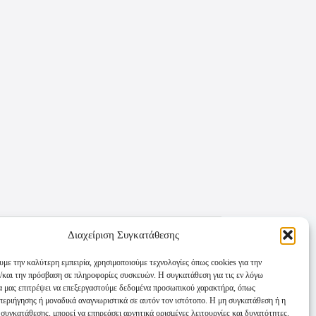
Διαχείριση Συγκατάθεσης
υμε την καλύτερη εμπειρία, χρησιμοποιούμε τεχνολογίες όπως cookies για την
/και την πρόσβαση σε πληροφορίες συσκευών. Η συγκατάθεση για τις εν λόγω
θα μας επιτρέψει να επεξεργαστούμε δεδομένα προσωπικού χαρακτήρα, όπως
εριήγησης ή μοναδικά αναγνωριστικά σε αυτόν τον ιστότοπο. Η μη συγκατάθεση ή η
συγκατάθεσης, μπορεί να επηρεάσει αρνητικά ορισμένες λειτουργίες και δυνατότητες.