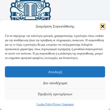
Διαχείριση Συγκατάθεσης
Για να παρέχουμε την καλύτερη εμπειρία, χρησιμοποιούμε τεχνολογίες όπως cookies
για την αποθήκευση ή/και την πρόσβαση σε πληροφορίες συσκευών. Η συγκατάθεση
για τις εν λόγω τεχνολογίες θα μας επιτρέψει να επεξεργαστούμε δεδομένα
προσωπικού χαρακτήρα, όπως συμπεριφορά περιήγησης ή μοναδικά αναγνωριστικά
σε αυτόν τον ιστότοπο. Η μη συγκατάθεση ή η ανάκληση της συγκατάθεσης, μπορεί
να επηρεάσει αρνητικά ορισμένες λειτουργίες και δυνατότητες.
Όροι Χρήσης
Αποδοχή
Πολιτική Απορρήτου
Τρόποι Αποστολής
Τρόποι Πληρωμής
Δεν αποδέχομαι
Προβολή προτιμήσεων
Cookie Policy
Privacy Statement
Copyright © 2026 - Powered by
P-Swebsolutions.gr