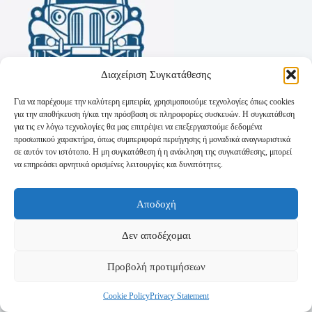
Διαχείριση Συγκατάθεσης
Για να παρέχουμε την καλύτερη εμπειρία, χρησιμοποιούμε τεχνολογίες όπως cookies
για την αποθήκευση ή/και την πρόσβαση σε πληροφορίες συσκευών. Η συγκατάθεση
για τις εν λόγω τεχνολογίες θα μας επιτρέψει να επεξεργαστούμε δεδομένα
προσωπικού χαρακτήρα, όπως συμπεριφορά περιήγησης ή μοναδικά αναγνωριστικά
σε αυτόν τον ιστότοπο. Η μη συγκατάθεση ή η ανάκληση της συγκατάθεσης, μπορεί
να επηρεάσει αρνητικά ορισμένες λειτουργίες και δυνατότητες.
Όροι Χρήσης
Αποδοχή
Πολιτική Απορρήτου
Τρόποι Αποστολής
Τρόποι Πληρωμής
Δεν αποδέχομαι
Προβολή προτιμήσεων
Cookie Policy
Privacy Statement
Copyright © 2026 - Powered by
P-Swebsolutions.gr