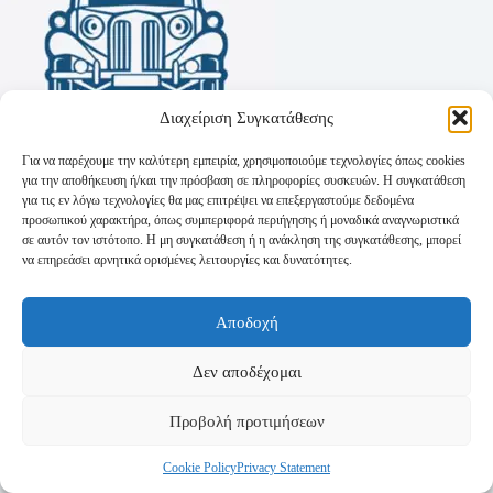
Διαχείριση Συγκατάθεσης
Για να παρέχουμε την καλύτερη εμπειρία, χρησιμοποιούμε τεχνολογίες όπως cookies
για την αποθήκευση ή/και την πρόσβαση σε πληροφορίες συσκευών. Η συγκατάθεση
για τις εν λόγω τεχνολογίες θα μας επιτρέψει να επεξεργαστούμε δεδομένα
προσωπικού χαρακτήρα, όπως συμπεριφορά περιήγησης ή μοναδικά αναγνωριστικά
σε αυτόν τον ιστότοπο. Η μη συγκατάθεση ή η ανάκληση της συγκατάθεσης, μπορεί
να επηρεάσει αρνητικά ορισμένες λειτουργίες και δυνατότητες.
Όροι Χρήσης
Αποδοχή
Πολιτική Απορρήτου
Τρόποι Αποστολής
Τρόποι Πληρωμής
Δεν αποδέχομαι
Προβολή προτιμήσεων
Cookie Policy
Privacy Statement
Copyright © 2026 - Powered by
P-Swebsolutions.gr