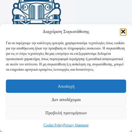
Διαχείριση Συγκατάθεσης
Για να παρέχουμε την καλύτερη εμπειρία, χρησιμοποιούμε τεχνολογίες όπως cookies
για την αποθήκευση ή/και την πρόσβαση σε πληροφορίες συσκευών. Η συγκατάθεση
για τις εν λόγω τεχνολογίες θα μας επιτρέψει να επεξεργαστούμε δεδομένα
προσωπικού χαρακτήρα, όπως συμπεριφορά περιήγησης ή μοναδικά αναγνωριστικά
σε αυτόν τον ιστότοπο. Η μη συγκατάθεση ή η ανάκληση της συγκατάθεσης, μπορεί
να επηρεάσει αρνητικά ορισμένες λειτουργίες και δυνατότητες.
Όροι Χρήσης
Αποδοχή
Πολιτική Απορρήτου
Τρόποι Αποστολής
Τρόποι Πληρωμής
Δεν αποδέχομαι
Προβολή προτιμήσεων
Cookie Policy
Privacy Statement
Copyright © 2026 - Powered by
P-Swebsolutions.gr