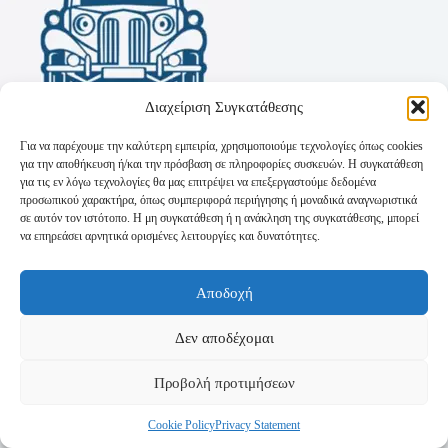
Διαχείριση Συγκατάθεσης
Για να παρέχουμε την καλύτερη εμπειρία, χρησιμοποιούμε τεχνολογίες όπως cookies
για την αποθήκευση ή/και την πρόσβαση σε πληροφορίες συσκευών. Η συγκατάθεση
για τις εν λόγω τεχνολογίες θα μας επιτρέψει να επεξεργαστούμε δεδομένα
προσωπικού χαρακτήρα, όπως συμπεριφορά περιήγησης ή μοναδικά αναγνωριστικά
σε αυτόν τον ιστότοπο. Η μη συγκατάθεση ή η ανάκληση της συγκατάθεσης, μπορεί
να επηρεάσει αρνητικά ορισμένες λειτουργίες και δυνατότητες.
Όροι Χρήσης
Αποδοχή
Πολιτική Απορρήτου
Τρόποι Αποστολής
Τρόποι Πληρωμής
Δεν αποδέχομαι
Προβολή προτιμήσεων
Cookie Policy
Privacy Statement
Copyright © 2026 - Powered by
P-Swebsolutions.gr