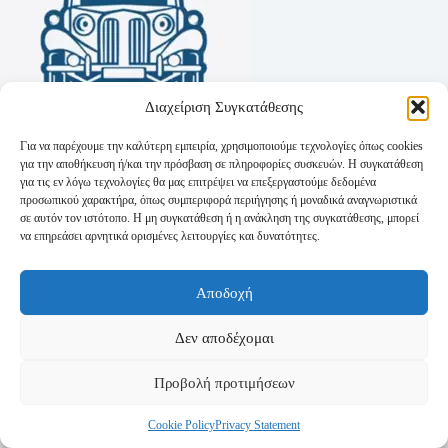
Διαχείριση Συγκατάθεσης
Για να παρέχουμε την καλύτερη εμπειρία, χρησιμοποιούμε τεχνολογίες όπως cookies
για την αποθήκευση ή/και την πρόσβαση σε πληροφορίες συσκευών. Η συγκατάθεση
για τις εν λόγω τεχνολογίες θα μας επιτρέψει να επεξεργαστούμε δεδομένα
προσωπικού χαρακτήρα, όπως συμπεριφορά περιήγησης ή μοναδικά αναγνωριστικά
σε αυτόν τον ιστότοπο. Η μη συγκατάθεση ή η ανάκληση της συγκατάθεσης, μπορεί
να επηρεάσει αρνητικά ορισμένες λειτουργίες και δυνατότητες.
Όροι Χρήσης
Αποδοχή
Πολιτική Απορρήτου
Τρόποι Αποστολής
Τρόποι Πληρωμής
Δεν αποδέχομαι
Προβολή προτιμήσεων
Cookie Policy
Privacy Statement
Copyright © 2026 - Powered by
P-Swebsolutions.gr