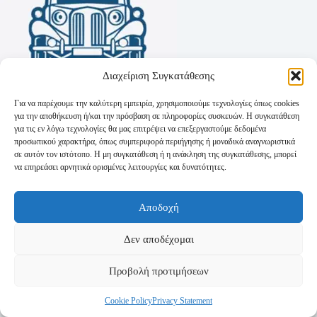
Διαχείριση Συγκατάθεσης
Για να παρέχουμε την καλύτερη εμπειρία, χρησιμοποιούμε τεχνολογίες όπως cookies
για την αποθήκευση ή/και την πρόσβαση σε πληροφορίες συσκευών. Η συγκατάθεση
για τις εν λόγω τεχνολογίες θα μας επιτρέψει να επεξεργαστούμε δεδομένα
προσωπικού χαρακτήρα, όπως συμπεριφορά περιήγησης ή μοναδικά αναγνωριστικά
σε αυτόν τον ιστότοπο. Η μη συγκατάθεση ή η ανάκληση της συγκατάθεσης, μπορεί
να επηρεάσει αρνητικά ορισμένες λειτουργίες και δυνατότητες.
Όροι Χρήσης
Αποδοχή
Πολιτική Απορρήτου
Τρόποι Αποστολής
Τρόποι Πληρωμής
Δεν αποδέχομαι
Προβολή προτιμήσεων
Cookie Policy
Privacy Statement
Copyright © 2026 - Powered by
P-Swebsolutions.gr