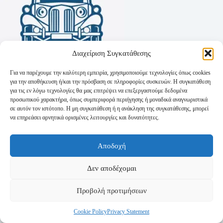
Διαχείριση Συγκατάθεσης
Για να παρέχουμε την καλύτερη εμπειρία, χρησιμοποιούμε τεχνολογίες όπως cookies
για την αποθήκευση ή/και την πρόσβαση σε πληροφορίες συσκευών. Η συγκατάθεση
για τις εν λόγω τεχνολογίες θα μας επιτρέψει να επεξεργαστούμε δεδομένα
προσωπικού χαρακτήρα, όπως συμπεριφορά περιήγησης ή μοναδικά αναγνωριστικά
σε αυτόν τον ιστότοπο. Η μη συγκατάθεση ή η ανάκληση της συγκατάθεσης, μπορεί
να επηρεάσει αρνητικά ορισμένες λειτουργίες και δυνατότητες.
Όροι Χρήσης
Αποδοχή
Πολιτική Απορρήτου
Τρόποι Αποστολής
Τρόποι Πληρωμής
Δεν αποδέχομαι
Προβολή προτιμήσεων
Cookie Policy
Privacy Statement
Copyright © 2026 - Powered by
P-Swebsolutions.gr