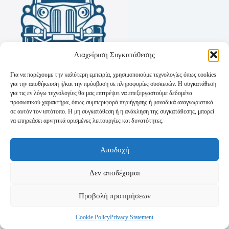
Διαχείριση Συγκατάθεσης
Για να παρέχουμε την καλύτερη εμπειρία, χρησιμοποιούμε τεχνολογίες όπως cookies
για την αποθήκευση ή/και την πρόσβαση σε πληροφορίες συσκευών. Η συγκατάθεση
για τις εν λόγω τεχνολογίες θα μας επιτρέψει να επεξεργαστούμε δεδομένα
προσωπικού χαρακτήρα, όπως συμπεριφορά περιήγησης ή μοναδικά αναγνωριστικά
σε αυτόν τον ιστότοπο. Η μη συγκατάθεση ή η ανάκληση της συγκατάθεσης, μπορεί
να επηρεάσει αρνητικά ορισμένες λειτουργίες και δυνατότητες.
Όροι Χρήσης
Αποδοχή
Πολιτική Απορρήτου
Τρόποι Αποστολής
Τρόποι Πληρωμής
Δεν αποδέχομαι
Προβολή προτιμήσεων
Cookie Policy
Privacy Statement
Copyright © 2026 - Powered by
P-Swebsolutions.gr