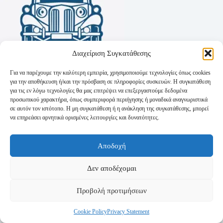
Διαχείριση Συγκατάθεσης
Για να παρέχουμε την καλύτερη εμπειρία, χρησιμοποιούμε τεχνολογίες όπως cookies
για την αποθήκευση ή/και την πρόσβαση σε πληροφορίες συσκευών. Η συγκατάθεση
για τις εν λόγω τεχνολογίες θα μας επιτρέψει να επεξεργαστούμε δεδομένα
προσωπικού χαρακτήρα, όπως συμπεριφορά περιήγησης ή μοναδικά αναγνωριστικά
σε αυτόν τον ιστότοπο. Η μη συγκατάθεση ή η ανάκληση της συγκατάθεσης, μπορεί
να επηρεάσει αρνητικά ορισμένες λειτουργίες και δυνατότητες.
Όροι Χρήσης
Αποδοχή
Πολιτική Απορρήτου
Τρόποι Αποστολής
Τρόποι Πληρωμής
Δεν αποδέχομαι
Προβολή προτιμήσεων
Cookie Policy
Privacy Statement
Copyright © 2026 - Powered by
P-Swebsolutions.gr