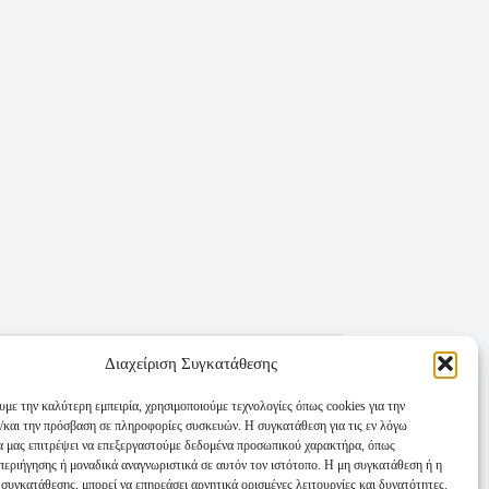
Διαχείριση Συγκατάθεσης
υμε την καλύτερη εμπειρία, χρησιμοποιούμε τεχνολογίες όπως cookies για την
/και την πρόσβαση σε πληροφορίες συσκευών. Η συγκατάθεση για τις εν λόγω
θα μας επιτρέψει να επεξεργαστούμε δεδομένα προσωπικού χαρακτήρα, όπως
εριήγησης ή μοναδικά αναγνωριστικά σε αυτόν τον ιστότοπο. Η μη συγκατάθεση ή η
συγκατάθεσης, μπορεί να επηρεάσει αρνητικά ορισμένες λειτουργίες και δυνατότητες.