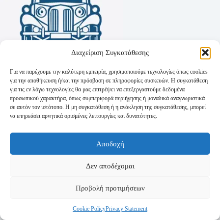
Διαχείριση Συγκατάθεσης
Για να παρέχουμε την καλύτερη εμπειρία, χρησιμοποιούμε τεχνολογίες όπως cookies
για την αποθήκευση ή/και την πρόσβαση σε πληροφορίες συσκευών. Η συγκατάθεση
για τις εν λόγω τεχνολογίες θα μας επιτρέψει να επεξεργαστούμε δεδομένα
προσωπικού χαρακτήρα, όπως συμπεριφορά περιήγησης ή μοναδικά αναγνωριστικά
σε αυτόν τον ιστότοπο. Η μη συγκατάθεση ή η ανάκληση της συγκατάθεσης, μπορεί
να επηρεάσει αρνητικά ορισμένες λειτουργίες και δυνατότητες.
Όροι Χρήσης
Αποδοχή
Πολιτική Απορρήτου
Τρόποι Αποστολής
Τρόποι Πληρωμής
Δεν αποδέχομαι
Προβολή προτιμήσεων
Cookie Policy
Privacy Statement
Copyright © 2026 - Powered by
P-Swebsolutions.gr