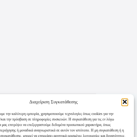
Διαχείριση Συγκατάθεσης
υμε την καλύτερη εμπειρία, χρησιμοποιούμε τεχνολογίες όπως cookies για την
/και την πρόσβαση σε πληροφορίες συσκευών. Η συγκατάθεση για τις εν λόγω
θα μας επιτρέψει να επεξεργαστούμε δεδομένα προσωπικού χαρακτήρα, όπως
εριήγησης ή μοναδικά αναγνωριστικά σε αυτόν τον ιστότοπο. Η μη συγκατάθεση ή η
συγκατάθεσης, μπορεί να επηρεάσει αρνητικά ορισμένες λειτουργίες και δυνατότητες.