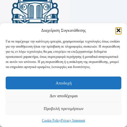
Διαχείριση Συγκατάθεσης
Για να παρέχουμε την καλύτερη εμπειρία, χρησιμοποιούμε τεχνολογίες όπως cookies
για την αποθήκευση ή/και την πρόσβαση σε πληροφορίες συσκευών. Η συγκατάθεση
για τις εν λόγω τεχνολογίες θα μας επιτρέψει να επεξεργαστούμε δεδομένα
προσωπικού χαρακτήρα, όπως συμπεριφορά περιήγησης ή μοναδικά αναγνωριστικά
σε αυτόν τον ιστότοπο. Η μη συγκατάθεση ή η ανάκληση της συγκατάθεσης, μπορεί
να επηρεάσει αρνητικά ορισμένες λειτουργίες και δυνατότητες.
Όροι Χρήσης
Αποδοχή
Πολιτική Απορρήτου
Τρόποι Αποστολής
Τρόποι Πληρωμής
Δεν αποδέχομαι
Προβολή προτιμήσεων
Cookie Policy
Privacy Statement
Copyright © 2026 - Powered by
P-Swebsolutions.gr