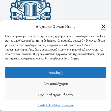
Διαχείριση Συγκατάθεσης
Για να παρέχουμε την καλύτερη εμπειρία, χρησιμοποιούμε τεχνολογίες όπως cookies
για την αποθήκευση ή/και την πρόσβαση σε πληροφορίες συσκευών. Η συγκατάθεση
για τις εν λόγω τεχνολογίες θα μας επιτρέψει να επεξεργαστούμε δεδομένα
προσωπικού χαρακτήρα, όπως συμπεριφορά περιήγησης ή μοναδικά αναγνωριστικά
σε αυτόν τον ιστότοπο. Η μη συγκατάθεση ή η ανάκληση της συγκατάθεσης, μπορεί
να επηρεάσει αρνητικά ορισμένες λειτουργίες και δυνατότητες.
Όροι Χρήσης
Αποδοχή
Πολιτική Απορρήτου
Τρόποι Αποστολής
Τρόποι Πληρωμής
Δεν αποδέχομαι
Προβολή προτιμήσεων
Cookie Policy
Privacy Statement
Copyright © 2026 - Powered by
P-Swebsolutions.gr