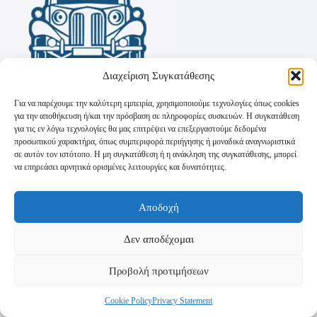
Διαχείριση Συγκατάθεσης
Για να παρέχουμε την καλύτερη εμπειρία, χρησιμοποιούμε τεχνολογίες όπως cookies
για την αποθήκευση ή/και την πρόσβαση σε πληροφορίες συσκευών. Η συγκατάθεση
για τις εν λόγω τεχνολογίες θα μας επιτρέψει να επεξεργαστούμε δεδομένα
προσωπικού χαρακτήρα, όπως συμπεριφορά περιήγησης ή μοναδικά αναγνωριστικά
σε αυτόν τον ιστότοπο. Η μη συγκατάθεση ή η ανάκληση της συγκατάθεσης, μπορεί
να επηρεάσει αρνητικά ορισμένες λειτουργίες και δυνατότητες.
Όροι Χρήσης
Αποδοχή
Πολιτική Απορρήτου
Τρόποι Αποστολής
Τρόποι Πληρωμής
Δεν αποδέχομαι
Προβολή προτιμήσεων
Cookie Policy
Privacy Statement
Copyright © 2026 - Powered by
P-Swebsolutions.gr