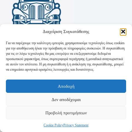
Διαχείριση Συγκατάθεσης
Για να παρέχουμε την καλύτερη εμπειρία, χρησιμοποιούμε τεχνολογίες όπως cookies
για την αποθήκευση ή/και την πρόσβαση σε πληροφορίες συσκευών. Η συγκατάθεση
για τις εν λόγω τεχνολογίες θα μας επιτρέψει να επεξεργαστούμε δεδομένα
προσωπικού χαρακτήρα, όπως συμπεριφορά περιήγησης ή μοναδικά αναγνωριστικά
σε αυτόν τον ιστότοπο. Η μη συγκατάθεση ή η ανάκληση της συγκατάθεσης, μπορεί
να επηρεάσει αρνητικά ορισμένες λειτουργίες και δυνατότητες.
Όροι Χρήσης
Αποδοχή
Πολιτική Απορρήτου
Τρόποι Αποστολής
Τρόποι Πληρωμής
Δεν αποδέχομαι
Προβολή προτιμήσεων
Cookie Policy
Privacy Statement
Copyright © 2026 - Powered by
P-Swebsolutions.gr