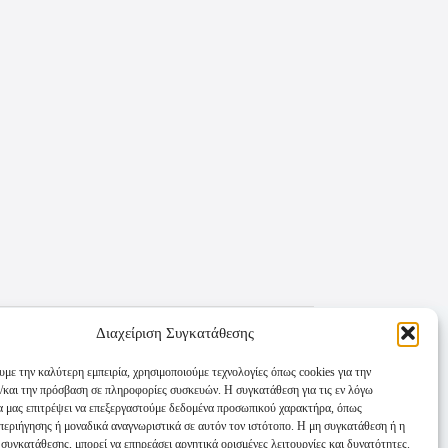
Διαχείριση Συγκατάθεσης
υμε την καλύτερη εμπειρία, χρησιμοποιούμε τεχνολογίες όπως cookies για την
/και την πρόσβαση σε πληροφορίες συσκευών. Η συγκατάθεση για τις εν λόγω
θα μας επιτρέψει να επεξεργαστούμε δεδομένα προσωπικού χαρακτήρα, όπως
εριήγησης ή μοναδικά αναγνωριστικά σε αυτόν τον ιστότοπο. Η μη συγκατάθεση ή η
συγκατάθεσης, μπορεί να επηρεάσει αρνητικά ορισμένες λειτουργίες και δυνατότητες.