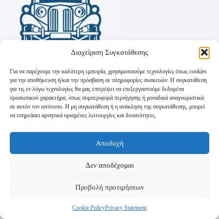
Διαχείριση Συγκατάθεσης
Για να παρέχουμε την καλύτερη εμπειρία, χρησιμοποιούμε τεχνολογίες όπως cookies
για την αποθήκευση ή/και την πρόσβαση σε πληροφορίες συσκευών. Η συγκατάθεση
για τις εν λόγω τεχνολογίες θα μας επιτρέψει να επεξεργαστούμε δεδομένα
προσωπικού χαρακτήρα, όπως συμπεριφορά περιήγησης ή μοναδικά αναγνωριστικά
σε αυτόν τον ιστότοπο. Η μη συγκατάθεση ή η ανάκληση της συγκατάθεσης, μπορεί
να επηρεάσει αρνητικά ορισμένες λειτουργίες και δυνατότητες.
Όροι Χρήσης
Αποδοχή
Πολιτική Απορρήτου
Τρόποι Αποστολής
Τρόποι Πληρωμής
Δεν αποδέχομαι
Προβολή προτιμήσεων
Cookie Policy
Privacy Statement
Copyright © 2026 - Powered by
P-Swebsolutions.gr