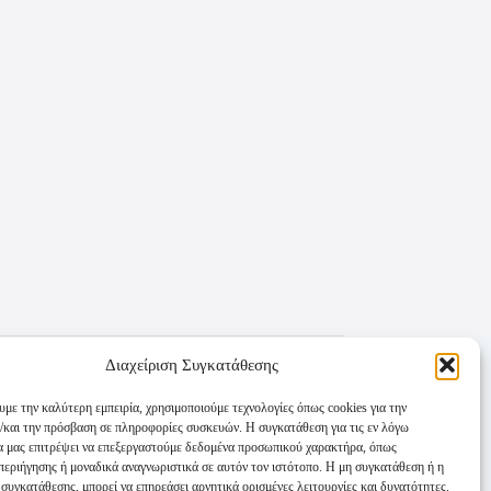
Διαχείριση Συγκατάθεσης
υμε την καλύτερη εμπειρία, χρησιμοποιούμε τεχνολογίες όπως cookies για την
/και την πρόσβαση σε πληροφορίες συσκευών. Η συγκατάθεση για τις εν λόγω
θα μας επιτρέψει να επεξεργαστούμε δεδομένα προσωπικού χαρακτήρα, όπως
εριήγησης ή μοναδικά αναγνωριστικά σε αυτόν τον ιστότοπο. Η μη συγκατάθεση ή η
συγκατάθεσης, μπορεί να επηρεάσει αρνητικά ορισμένες λειτουργίες και δυνατότητες.