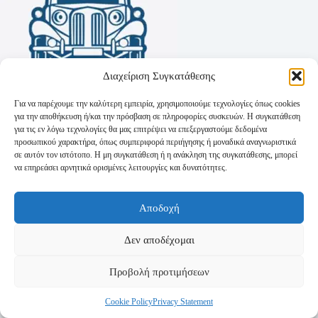
Διαχείριση Συγκατάθεσης
Για να παρέχουμε την καλύτερη εμπειρία, χρησιμοποιούμε τεχνολογίες όπως cookies
για την αποθήκευση ή/και την πρόσβαση σε πληροφορίες συσκευών. Η συγκατάθεση
για τις εν λόγω τεχνολογίες θα μας επιτρέψει να επεξεργαστούμε δεδομένα
προσωπικού χαρακτήρα, όπως συμπεριφορά περιήγησης ή μοναδικά αναγνωριστικά
σε αυτόν τον ιστότοπο. Η μη συγκατάθεση ή η ανάκληση της συγκατάθεσης, μπορεί
να επηρεάσει αρνητικά ορισμένες λειτουργίες και δυνατότητες.
Όροι Χρήσης
Αποδοχή
Πολιτική Απορρήτου
Τρόποι Αποστολής
Τρόποι Πληρωμής
Δεν αποδέχομαι
Προβολή προτιμήσεων
Cookie Policy
Privacy Statement
Copyright © 2026 - Powered by
P-Swebsolutions.gr