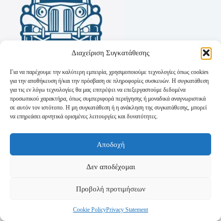
Διαχείριση Συγκατάθεσης
Για να παρέχουμε την καλύτερη εμπειρία, χρησιμοποιούμε τεχνολογίες όπως cookies
για την αποθήκευση ή/και την πρόσβαση σε πληροφορίες συσκευών. Η συγκατάθεση
για τις εν λόγω τεχνολογίες θα μας επιτρέψει να επεξεργαστούμε δεδομένα
προσωπικού χαρακτήρα, όπως συμπεριφορά περιήγησης ή μοναδικά αναγνωριστικά
σε αυτόν τον ιστότοπο. Η μη συγκατάθεση ή η ανάκληση της συγκατάθεσης, μπορεί
να επηρεάσει αρνητικά ορισμένες λειτουργίες και δυνατότητες.
Όροι Χρήσης
Αποδοχή
Πολιτική Απορρήτου
Τρόποι Αποστολής
Τρόποι Πληρωμής
Δεν αποδέχομαι
Προβολή προτιμήσεων
Cookie Policy
Privacy Statement
Copyright © 2026 - Powered by
P-Swebsolutions.gr