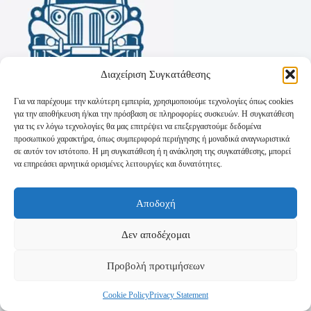
Διαχείριση Συγκατάθεσης
Για να παρέχουμε την καλύτερη εμπειρία, χρησιμοποιούμε τεχνολογίες όπως cookies
για την αποθήκευση ή/και την πρόσβαση σε πληροφορίες συσκευών. Η συγκατάθεση
για τις εν λόγω τεχνολογίες θα μας επιτρέψει να επεξεργαστούμε δεδομένα
προσωπικού χαρακτήρα, όπως συμπεριφορά περιήγησης ή μοναδικά αναγνωριστικά
σε αυτόν τον ιστότοπο. Η μη συγκατάθεση ή η ανάκληση της συγκατάθεσης, μπορεί
να επηρεάσει αρνητικά ορισμένες λειτουργίες και δυνατότητες.
Όροι Χρήσης
Αποδοχή
Πολιτική Απορρήτου
Τρόποι Αποστολής
Τρόποι Πληρωμής
Δεν αποδέχομαι
Προβολή προτιμήσεων
Cookie Policy
Privacy Statement
Copyright © 2026 - Powered by
P-Swebsolutions.gr