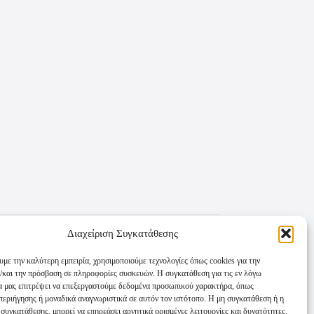
Διαχείριση Συγκατάθεσης
υμε την καλύτερη εμπειρία, χρησιμοποιούμε τεχνολογίες όπως cookies για την
/και την πρόσβαση σε πληροφορίες συσκευών. Η συγκατάθεση για τις εν λόγω
θα μας επιτρέψει να επεξεργαστούμε δεδομένα προσωπικού χαρακτήρα, όπως
εριήγησης ή μοναδικά αναγνωριστικά σε αυτόν τον ιστότοπο. Η μη συγκατάθεση ή η
συγκατάθεσης, μπορεί να επηρεάσει αρνητικά ορισμένες λειτουργίες και δυνατότητες.