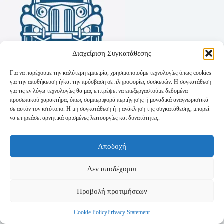
Διαχείριση Συγκατάθεσης
Για να παρέχουμε την καλύτερη εμπειρία, χρησιμοποιούμε τεχνολογίες όπως cookies
για την αποθήκευση ή/και την πρόσβαση σε πληροφορίες συσκευών. Η συγκατάθεση
για τις εν λόγω τεχνολογίες θα μας επιτρέψει να επεξεργαστούμε δεδομένα
προσωπικού χαρακτήρα, όπως συμπεριφορά περιήγησης ή μοναδικά αναγνωριστικά
σε αυτόν τον ιστότοπο. Η μη συγκατάθεση ή η ανάκληση της συγκατάθεσης, μπορεί
να επηρεάσει αρνητικά ορισμένες λειτουργίες και δυνατότητες.
Όροι Χρήσης
Αποδοχή
Πολιτική Απορρήτου
Τρόποι Αποστολής
Τρόποι Πληρωμής
Δεν αποδέχομαι
Προβολή προτιμήσεων
Cookie Policy
Privacy Statement
Copyright © 2026 - Powered by
P-Swebsolutions.gr