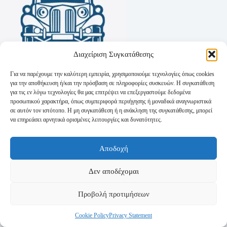
Διαχείριση Συγκατάθεσης
Για να παρέχουμε την καλύτερη εμπειρία, χρησιμοποιούμε τεχνολογίες όπως cookies
για την αποθήκευση ή/και την πρόσβαση σε πληροφορίες συσκευών. Η συγκατάθεση
για τις εν λόγω τεχνολογίες θα μας επιτρέψει να επεξεργαστούμε δεδομένα
προσωπικού χαρακτήρα, όπως συμπεριφορά περιήγησης ή μοναδικά αναγνωριστικά
σε αυτόν τον ιστότοπο. Η μη συγκατάθεση ή η ανάκληση της συγκατάθεσης, μπορεί
να επηρεάσει αρνητικά ορισμένες λειτουργίες και δυνατότητες.
Όροι Χρήσης
Αποδοχή
Πολιτική Απορρήτου
Τρόποι Αποστολής
Τρόποι Πληρωμής
Δεν αποδέχομαι
Προβολή προτιμήσεων
Cookie Policy
Privacy Statement
Copyright © 2026 - Powered by
P-Swebsolutions.gr