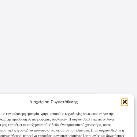
Διαχείριση Συγκατάθεσης
υμε την καλύτερη εμπειρία, χρησιμοποιούμε τεχνολογίες όπως cookies για την
/και την πρόσβαση σε πληροφορίες συσκευών. Η συγκατάθεση για τις εν λόγω
θα μας επιτρέψει να επεξεργαστούμε δεδομένα προσωπικού χαρακτήρα, όπως
εριήγησης ή μοναδικά αναγνωριστικά σε αυτόν τον ιστότοπο. Η μη συγκατάθεση ή η
συγκατάθεσης, μπορεί να επηρεάσει αρνητικά ορισμένες λειτουργίες και δυνατότητες.