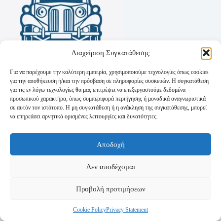
Διαχείριση Συγκατάθεσης
Για να παρέχουμε την καλύτερη εμπειρία, χρησιμοποιούμε τεχνολογίες όπως cookies
για την αποθήκευση ή/και την πρόσβαση σε πληροφορίες συσκευών. Η συγκατάθεση
για τις εν λόγω τεχνολογίες θα μας επιτρέψει να επεξεργαστούμε δεδομένα
προσωπικού χαρακτήρα, όπως συμπεριφορά περιήγησης ή μοναδικά αναγνωριστικά
σε αυτόν τον ιστότοπο. Η μη συγκατάθεση ή η ανάκληση της συγκατάθεσης, μπορεί
να επηρεάσει αρνητικά ορισμένες λειτουργίες και δυνατότητες.
Όροι Χρήσης
Αποδοχή
Πολιτική Απορρήτου
Τρόποι Αποστολής
Τρόποι Πληρωμής
Δεν αποδέχομαι
Προβολή προτιμήσεων
Cookie Policy
Privacy Statement
Copyright © 2026 - Powered by
P-Swebsolutions.gr