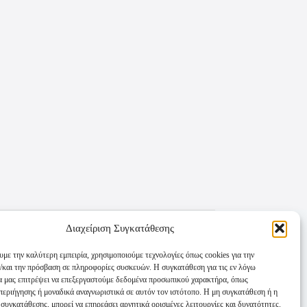
Διαχείριση Συγκατάθεσης
υμε την καλύτερη εμπειρία, χρησιμοποιούμε τεχνολογίες όπως cookies για την
/και την πρόσβαση σε πληροφορίες συσκευών. Η συγκατάθεση για τις εν λόγω
θα μας επιτρέψει να επεξεργαστούμε δεδομένα προσωπικού χαρακτήρα, όπως
εριήγησης ή μοναδικά αναγνωριστικά σε αυτόν τον ιστότοπο. Η μη συγκατάθεση ή η
συγκατάθεσης, μπορεί να επηρεάσει αρνητικά ορισμένες λειτουργίες και δυνατότητες.