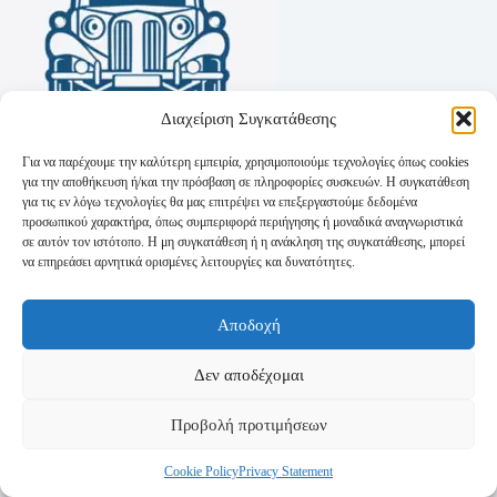
Διαχείριση Συγκατάθεσης
Για να παρέχουμε την καλύτερη εμπειρία, χρησιμοποιούμε τεχνολογίες όπως cookies
για την αποθήκευση ή/και την πρόσβαση σε πληροφορίες συσκευών. Η συγκατάθεση
για τις εν λόγω τεχνολογίες θα μας επιτρέψει να επεξεργαστούμε δεδομένα
προσωπικού χαρακτήρα, όπως συμπεριφορά περιήγησης ή μοναδικά αναγνωριστικά
σε αυτόν τον ιστότοπο. Η μη συγκατάθεση ή η ανάκληση της συγκατάθεσης, μπορεί
να επηρεάσει αρνητικά ορισμένες λειτουργίες και δυνατότητες.
Όροι Χρήσης
Αποδοχή
Πολιτική Απορρήτου
Τρόποι Αποστολής
Τρόποι Πληρωμής
Δεν αποδέχομαι
Προβολή προτιμήσεων
Cookie Policy
Privacy Statement
Copyright © 2026 - Powered by
P-Swebsolutions.gr